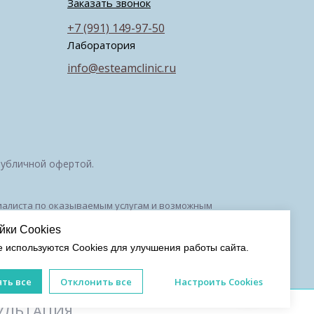
Заказать звонок
+7 (991) 149-97-50
Лаборатория
info@esteamclinic.ru
публичной офертой.
ециалиста по оказываемым услугам и возможным
010294 от 27.11.2018
йки Cookies
е используются Cookies для улучшения работы сайта.
ензии
/
Оборудование
/
Политика
фиденциальности
ть все
Отклонить все
Настроить Cookies
УЛЬТАЦИЯ