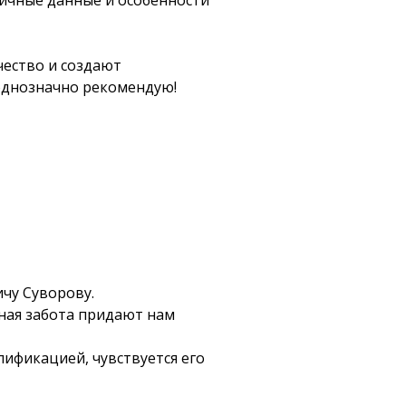
личные данные и особенности
чество и создают
однозначно рекомендую!
чу Суворову.
ная забота придают нам
ификацией, чувствуется его