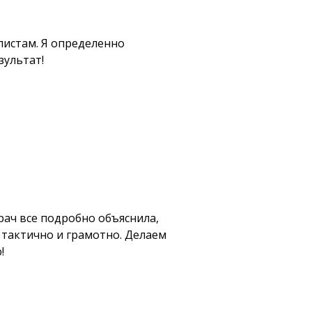
листам. Я определенно
зультат!
рач все подробно объяснила,
ь тактично и грамотно. Делаем
!