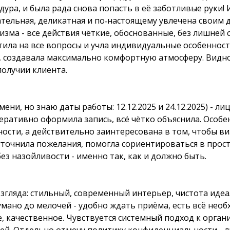
ура, и была рада снова попасть в её заботливые руки! 
тельная, деликатная и по‑настоящему увлечена своим д
зма - все действия чёткие, обоснованные, без лишней 
тила на все вопросы и учла индивидуальные особенност
 создавала максимально комфортную атмосферу. Видно
получии клиента.
ени, но знаю даты работы: 12.12.2025 и 24.12.2025) - ли
перативно оформила запись, всё чётко объяснила. Особе
ости, а действительно заинтересована в том, чтобы в
уточнила пожелания, помогла сориентироваться в прос
ез назойливости - именно так, как и должно быть.
взгляда: стильный, современный интерьер, чистота иде
мано до мелочей - удобно ждать приёма, есть всё необ
, качественное. Чувствуется системный подход к органи