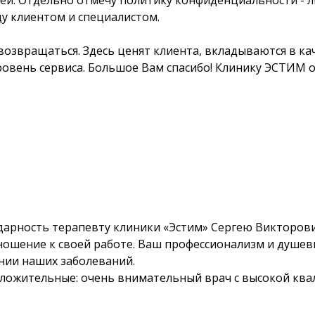
дей. Отдельно отмечу политику конфиденциальности - 
у клиентом и специалистом.
я возвращаться. Здесь ценят клиента, вкладываются в ка
овень сервиса. Большое Вам спасибо! Клинику ЭСТИМ 
дарность терапевту клиники «Эстим» Сергею Викторови
ношение к своей работе. Ваш профессионализм и душев
нии наших заболеваний.
ложительные: очень внимательный врач с высокой квал