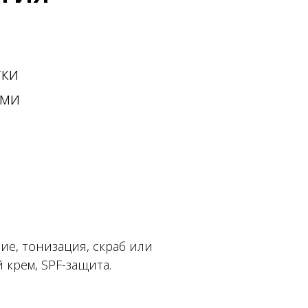
тки
ами
ие, тонизация, скраб или
крем, SPF-защита.