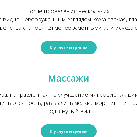
После проведения нескольких
т видно невооруженным взглядом: кожа свежая, гла
енства становятся менее заметными или исчезаю
К услуге и ценам
Маcсажи
ура, направленная на улучшение микроциркуляции
ить отёчность, разгладить мелкие морщины и пр
подтянутый вид.
К услуге и ценам