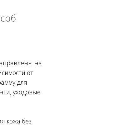
особ
направлены на
исимости от
рамму для
инги, уходовые
ая кожа без