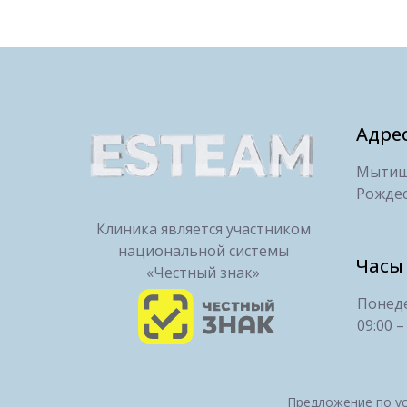
Адре
Мытищи
Рождес
Клиника является участником
национальной системы
Часы
«Честный знак»
Понеде
09:00 –
Предложение по ус