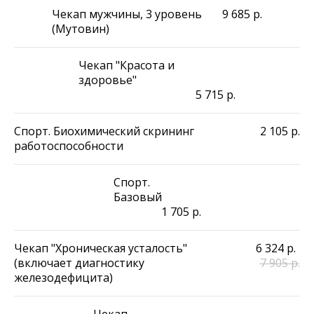
Чекап мужчины, 3 уровень
9 685
р.
(Мутовин)
Чекап "Красота и
здоровье"
5 715
р.
Спорт. Биохимический скрининг
2 105
р.
работоспособности
Спорт.
Базовый
1 705
р.
Чекап "Хроническая усталость"
6 324
р.
(включает диагностику
7 905
р.
железодефицита)