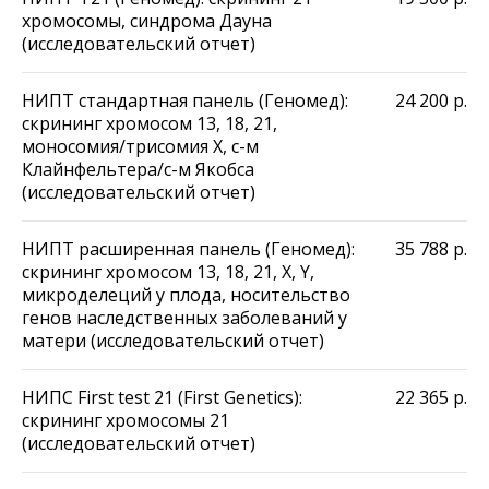
хромосомы, синдрома Дауна
(исследовательский отчет)
НИПТ стандартная панель (Геномед):
24 200
р.
скрининг хромосом 13, 18, 21,
моносомия/трисомия X, с-м
Клайнфельтера/с-м Якобса
(исследовательский отчет)
НИПТ расширенная панель (Геномед):
35 788
р.
скрининг хромосом 13, 18, 21, X, Y,
микроделеций у плода, носительство
генов наследственных заболеваний у
матери (исследовательский отчет)
НИПС First test 21 (First Genetics):
22 365
р.
скрининг хромосомы 21
(исследовательский отчет)