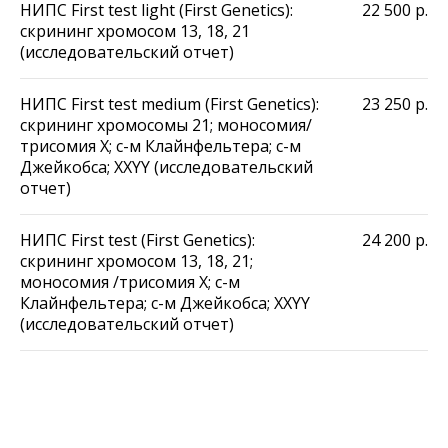
НИПС First test light (First Genetics):
22 500
р.
скрининг хромосом 13, 18, 21
(исследовательский отчет)
НИПС First test medium (First Genetics):
23 250
р.
скрининг хромосомы 21; моносомия/
трисомия X; с-м Клайнфельтера; с-м
Джейкобса; XXYY (исследовательский
отчет)
НИПС First test (First Genetics):
24 200
р.
скрининг хромосом 13, 18, 21;
моносомия /трисомия X; с-м
Клайнфельтера; с-м Джейкобса; XXYY
(исследовательский отчет)