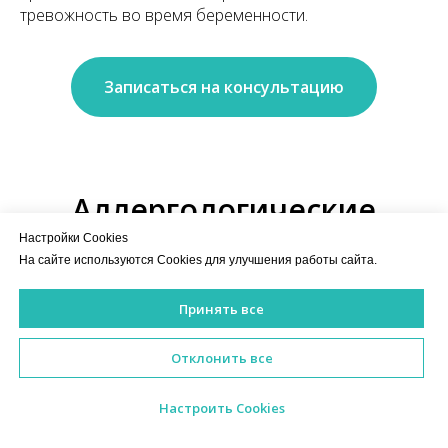
тревожность во время беременности.
Записаться на консультацию
Аллергологические
исследования
Настройки Cookies
На сайте используются Cookies для улучшения работы сайта.
Принять все
FOX (Food Xplorer) IgG, 287 антигенов
23 130
р.
ИМЕЮТСЯ ПРОТИВОПОКАЗАНИЯ. НЕОБХОДИМА КОНСУЛЬ
(пищевая непереносимость)
25 700
р.
Отклонить все
Аллергочип, ALEX2, 300 компонентов
21 771
р.
Настроить Cookies
ИМЕЮТСЯ ПРОТИВОПОКАЗАНИЯ.
(включает определение общего IgE)
24 190
р.
НЕОБХОДИМА КОНСУЛЬТАЦИЯ СПЕЦИАЛИСТА