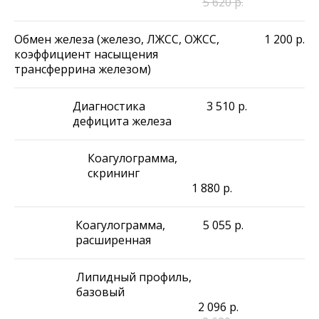
5 620
р.
Обмен железа (железо, ЛЖСС, ОЖСС,
1 200
р.
коэффициент насыщения
трансферрина железом)
Диагностика
3 510
р.
дефицита железа
Коагулограмма,
скрининг
1 880
р.
Коагулограмма,
5 055
р.
расширенная
Липидный профиль,
базовый
2 096
р.