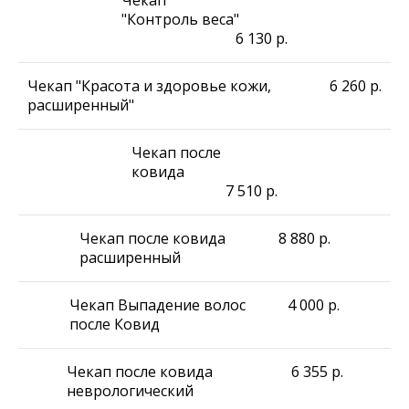
Чекап
"Контроль веса"
6 130
р.
Чекап "Красота и здоровье кожи,
6 260
р.
расширенный"
Чекап после
ковида
7 510
р.
Чекап после ковида
8 880
р.
расширенный
Чекап Выпадение волос
4 000
р.
после Ковид
Чекап после ковида
6 355
р.
неврологический