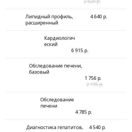
2 620
р.
Липидный профиль,
4 640
р.
расширенный
Кардиологич
еский
6 915
р.
Обследование печени,
базовый
1 756
р.
2 195
р.
Обследование
печени
4 785
р.
Диагностика гепатитов,
4 540
р.