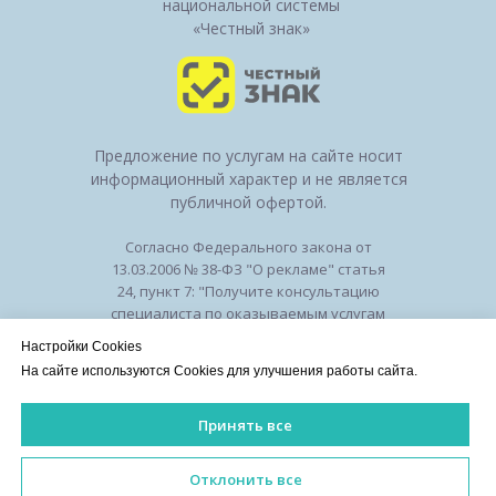
национальной системы
«Честный знак»
Предложение по услугам на сайте носит
информационный характер и не является
публичной офертой.
Согласно Федерального закона от
13.03.2006 № 38-ФЗ "О рекламе" статья
24, пункт 7: "Получите консультацию
специалиста по оказываемым услугам
и возможным противопоказаниям".
Настройки Cookies
Лицензия на осуществление
На сайте используются Cookies для улучшения работы сайта.
медицинской деятельности № ЛО-50-01-
010294 от 27.11.2018
Принять все
Лицензии
/
Оборудование
/
Политика
конфиденциальности
ИМЕЮТСЯ ПРОТИВОПОКАЗАНИЯ. НЕОБХОДИМА КОНСУЛЬ
Отклонить все
©2026 Клиника красоты и здоровья