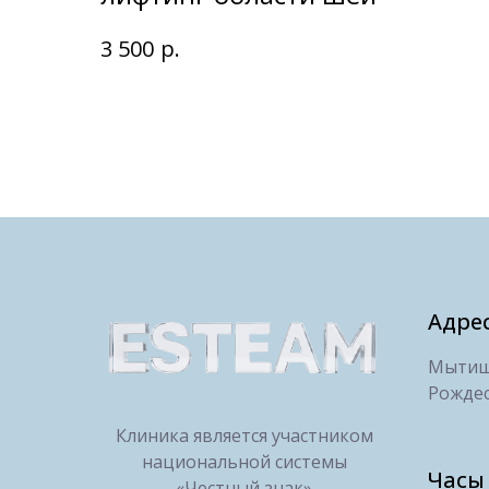
р.
3 500
Адре
Мытищи
Рождес
Клиника является участником
национальной системы
Часы
«Честный знак»