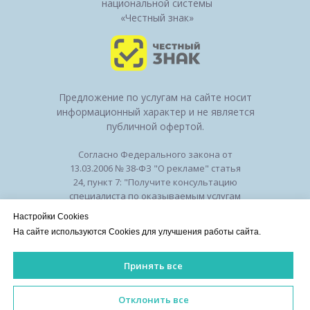
национальной системы
«Честный знак»
Предложение по услугам на сайте носит
информационный характер и не является
публичной офертой.
Согласно Федерального закона от
13.03.2006 № 38-ФЗ "О рекламе" статья
24, пункт 7: "Получите консультацию
специалиста по оказываемым услугам
и возможным противопоказаниям".
Настройки Cookies
Лицензия на осуществление
На сайте используются Cookies для улучшения работы сайта.
медицинской деятельности № ЛО-50-01-
010294 от 27.11.2018
Принять все
Лицензии
/
Оборудование
/
Политика
конфиденциальности
ИМЕЮТСЯ ПРОТИВОПОКАЗАНИЯ. НЕОБХОДИМА КОНСУЛЬ
Отклонить все
©2026 Клиника красоты и здоровья