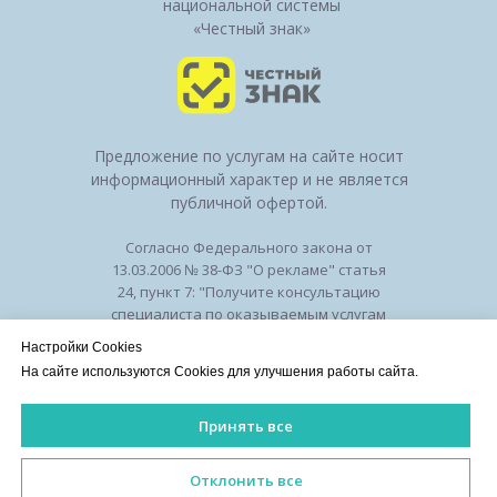
национальной системы
«Честный знак»
Предложение по услугам на сайте носит
информационный характер и не является
публичной офертой.
Согласно Федерального закона от
13.03.2006 № 38-ФЗ "О рекламе" статья
24, пункт 7: "Получите консультацию
специалиста по оказываемым услугам
и возможным противопоказаниям".
Настройки Cookies
Лицензия на осуществление
На сайте используются Cookies для улучшения работы сайта.
медицинской деятельности № ЛО-50-01-
010294 от 27.11.2018
Принять все
Лицензии
/
Оборудование
/
Политика
конфиденциальности
ИМЕЮТСЯ ПРОТИВОПОКАЗАНИЯ. НЕОБХОДИМА КОНСУЛЬ
Отклонить все
©2026 Клиника красоты и здоровья