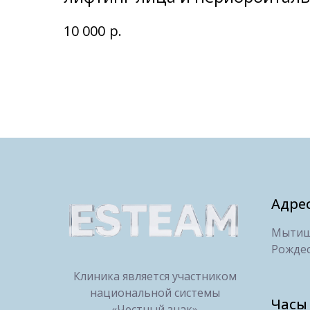
р.
10 000
Адре
Мытищи
Рождес
Клиника является участником
национальной системы
Часы
«Честный знак»