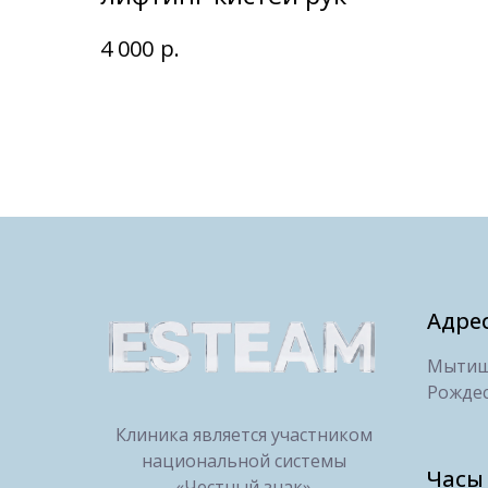
р.
4 000
Адре
Мытищи
Рождес
Клиника является участником
национальной системы
Часы
«Честный знак»