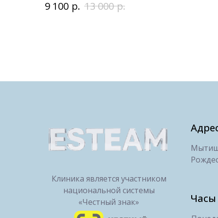
р.
р.
9 100
13 000
Адре
Мытищи
Рождес
Клиника является участником
национальной системы
Часы
«Честный знак»