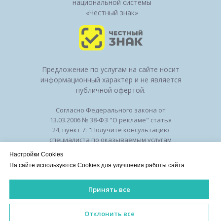
национальной системы
«Честный знак»
Предложение по услугам на сайте носит
информационный характер и не является
публичной офертой.
Согласно Федерального закона от
13.03.2006 № 38-ФЗ "О рекламе" статья
24, пункт 7: "Получите консультацию
специалиста по оказываемым услугам
и возможным противопоказаниям".
Настройки Cookies
Лицензия на осуществление
На сайте используются Cookies для улучшения работы сайта.
медицинской деятельности № ЛО-50-01-
010294 от 27.11.2018
Принять все
Лицензии
/
Оборудование
/
Политика
конфиденциальности
ИМЕЮТСЯ ПРОТИВОПОКАЗАНИЯ. НЕОБХОДИМА КОНСУЛЬ
Отклонить все
©2026 Клиника красоты и здоровья