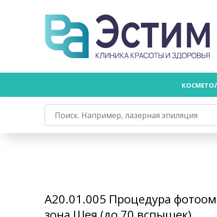
КОСМЕТО
А20.01.005 Процедура фотоо
зона Шея (до 70 вспышек)