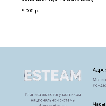
р.
9 000
Адре
Мытищи
Рождес
Клиника является участником
национальной системы
Часы
«Честный знак»