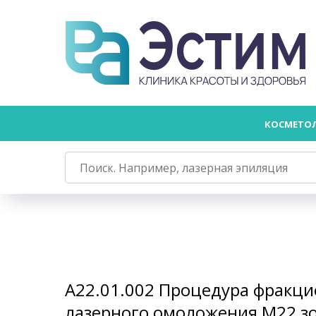
КОСМЕТО
А22.01.002 Процедура фракц
лазерного омоложения M22 з