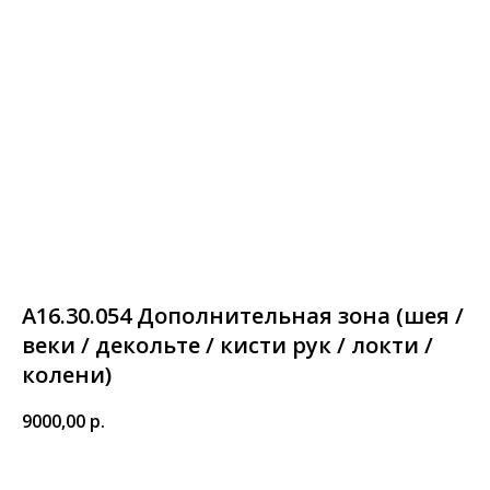
А16.30.054 Дополнительная зона (шея /
веки / декольте / кисти рук / локти /
колени)
9000,00
р.