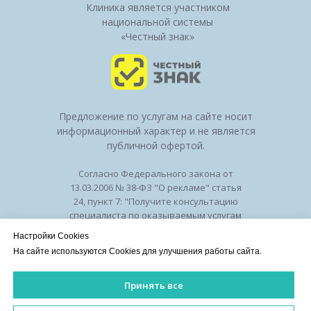
Клиника является участником
национальной системы
«Честный знак»
Предложение по услугам на сайте носит
информационный характер и не является
публичной офертой.
Согласно Федерального закона от
13.03.2006 № 38-ФЗ "О рекламе" статья
24, пункт 7: "Получите консультацию
специалиста по оказываемым услугам
и возможным противопоказаниям".
Настройки Cookies
Лицензия на осуществление
На сайте используются Cookies для улучшения работы сайта.
медицинской деятельности № ЛО-50-01-
010294 от 27.11.2018
Принять все
Лицензии
/
Оборудование
/
Политика
конфиденциальности
ИМЕЮТСЯ ПРОТИВОПОКАЗАНИЯ. НЕОБХОДИМА КОНСУЛЬ