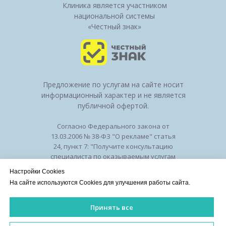
Клиника является участником
национальной системы
«Честный знак»
Предложение по услугам на сайте носит
информационный характер и не является
публичной офертой.
Согласно Федерального закона от
13.03.2006 № 38-ФЗ "О рекламе" статья
24, пункт 7: "Получите консультацию
специалиста по оказываемым услугам
и возможным противопоказаниям".
Настройки Cookies
Лицензия на осуществление
На сайте используются Cookies для улучшения работы сайта.
медицинской деятельности № ЛО-50-01-
010294 от 27.11.2018
Принять все
Лицензии
/
Оборудование
/
Политика
конфиденциальности
ИМЕЮТСЯ ПРОТИВОПОКАЗАНИЯ. НЕОБХОДИМА КОНСУЛЬ