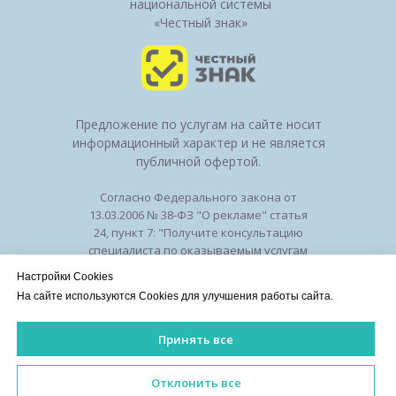
национальной системы
«Честный знак»
Предложение по услугам на сайте носит
информационный характер и не является
публичной офертой.
Согласно Федерального закона от
13.03.2006 № 38-ФЗ "О рекламе" статья
24, пункт 7: "Получите консультацию
специалиста по оказываемым услугам
и возможным противопоказаниям".
Настройки Cookies
Лицензия на осуществление
На сайте используются Cookies для улучшения работы сайта.
медицинской деятельности № ЛО-50-01-
010294 от 27.11.2018
Принять все
Лицензии
/
Оборудование
/
Политика
конфиденциальности
ИМЕЮТСЯ ПРОТИВОПОКАЗАНИЯ. НЕОБХОДИМА КОНСУЛЬ
Отклонить все
©2026 Клиника красоты и здоровья