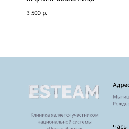
р.
3 500
Адре
Мытищи
Рождес
Клиника является участником
национальной системы
Часы
«Честный знак»