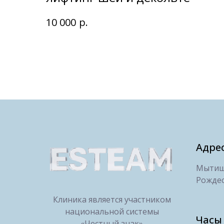
р.
10 000
Адре
Мытищи
Рождес
Клиника является участником
национальной системы
Часы
«Честный знак»