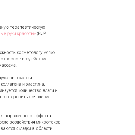
вную терапевтическую
ые руки красоты»
(BUP-
жность косметологу мягко
готворное воздействие
массажа.
ульсов в клетки
коллагена и эластина,
лизуется количество влаги и
ьно отсрочить появление
ся выраженного эффекта
После воздействия микротоков
ваются складки в области