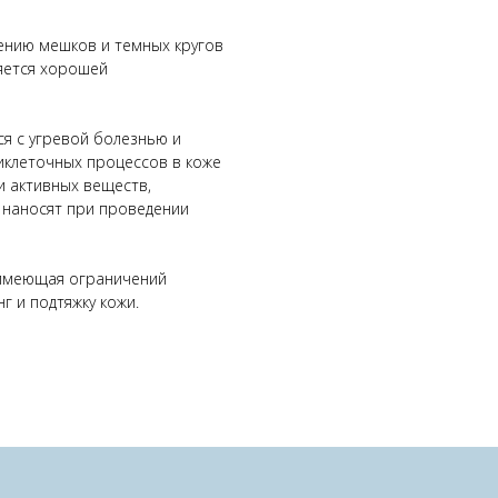
ению мешков и темных кругов
ляется хорошей
я с угревой болезнью и
иклеточных процессов в коже
 активных веществ,
 наносят при проведении
 имеющая ограничений
г и подтяжку кожи.