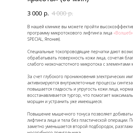
р.
р.
3 000
4 000
В нашей клинике вы можете пройти высокоэффекти
программу микротокового лифтинга лица
«Волшебн
SPECIAL, Япония).
Специальные токопроводящие перчатки дают возмо
обрабатывать поверхность кожи лица, сочетая бла
слабого низкочастотного микротока с элементами 
За счет глубокого проникновения электрических имп
активизируются внутриклеточные процессы синтеза 
повышается гладкость и упругость кожи лица, норма
восстанавливается тургор, что помогает максимал
морщин и устранить уже имеющиеся.
Повышение мышечного тонуса позволяет добивать
лифтинга лица и тела без пластической операции. 
заметно уменьшается второй подбородок, разглажи
носогубного треугольника.