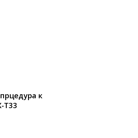
 прцедура к
X-T33