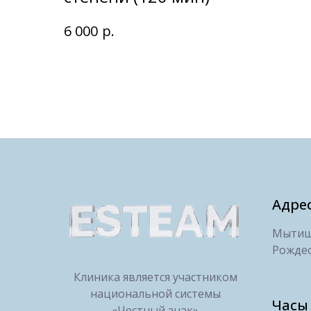
р.
6 000
Адре
Мытищи
Рождес
Клиника является участником
национальной системы
Часы
«Честный знак»