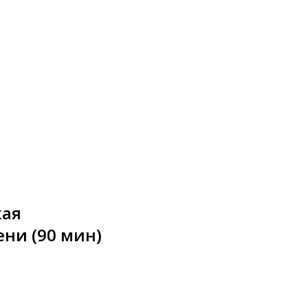
кая
ени (90 мин)