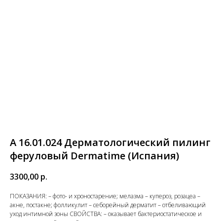
A 16.01.024 Дерматологический пилинг
феруловый Dermatime (Испания)
3300,00
р.
ПОКАЗАНИЯ: – фото- и хроностарение; мелазма – купероз, розацеа –
акне, постакне; фолликулит – себорейный дерматит – отбеливающий
уход интимной зоны СВОЙСТВА: – оказывает бактериостатическое и