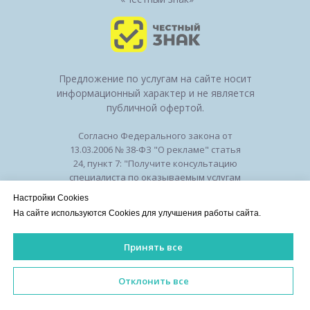
Предложение по услугам на сайте носит
информационный характер и не является
публичной офертой.
Согласно Федерального закона от
13.03.2006 № 38-ФЗ "О рекламе" статья
24, пункт 7: "Получите консультацию
специалиста по оказываемым услугам
и возможным противопоказаниям".
Настройки Cookies
Лицензия на осуществление
На сайте используются Cookies для улучшения работы сайта.
медицинской деятельности № ЛО-50-01-
010294 от 27.11.2018
Принять все
Лицензии
/
Оборудование
/
Политика
конфиденциальности
ИМЕЮТСЯ ПРОТИВОПОКАЗАНИЯ. НЕОБХОДИМА КОНСУЛЬ
Отклонить все
©2026 Клиника красоты и здоровья
Esteam. Все права защищены.