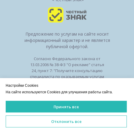
Предложение по услугам на сайте носит
информационный характер и не является
публичной офертой.
Согласно Федерального закона от
13.03.2006 № 38-ФЗ "О рекламе" статья
24, пункт 7: "Получите консультацию
специалиста по оказываемым услугам
и возможным противопоказаниям".
Настройки Cookies
Лицензия на осуществление
На сайте используются Cookies для улучшения работы сайта.
медицинской деятельности № ЛО-50-01-
010294 от 27.11.2018
Принять все
Лицензии
/
Оборудование
/
Политика
конфиденциальности
ИМЕЮТСЯ ПРОТИВОПОКАЗАНИЯ. НЕОБХОДИМА КОНСУЛЬ
Отклонить все
©2026 Клиника красоты и здоровья
Esteam. Все права защищены.