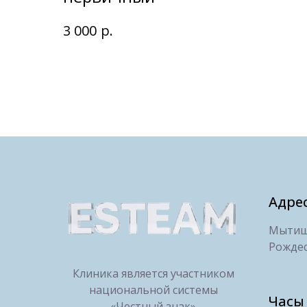
р.
3 000
Адре
Мытищи
Рождес
Клиника является участником
национальной системы
Часы
«Честный знак»