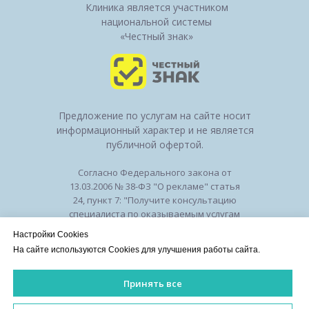
Клиника является участником
национальной системы
«Честный знак»
Предложение по услугам на сайте носит
информационный характер и не является
публичной офертой.
Согласно Федерального закона от
13.03.2006 № 38-ФЗ "О рекламе" статья
24, пункт 7: "Получите консультацию
специалиста по оказываемым услугам
и возможным противопоказаниям".
Настройки Cookies
Лицензия на осуществление
На сайте используются Cookies для улучшения работы сайта.
медицинской деятельности № ЛО-50-01-
010294 от 27.11.2018
Принять все
Лицензии
/
Оборудование
/
Политика
конфиденциальности
ИМЕЮТСЯ ПРОТИВОПОКАЗАНИЯ. НЕОБХОДИМА КОНСУЛЬ