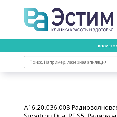
КОСМЕТО
А16.20.036.003 Радиоволнова
Surgitron Dual RF S5: Радиоко