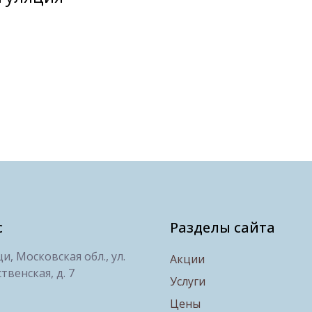
с
Разделы сайта
, Московская обл., ул.
Акции
твенская, д. 7
Услуги
Цены