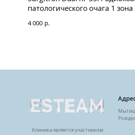
патологического очага 1 зона
р.
4 000
Адре
Мытищи
Рождес
Клиника является участником