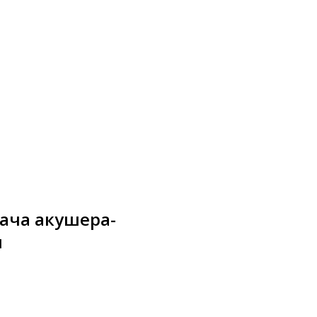
рача акушера-
и