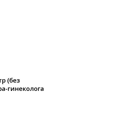
р (без
ра-гинеколога