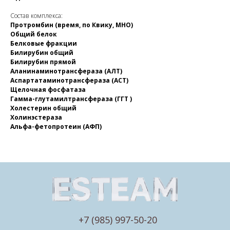
Состав комплекса:
Протромбин (время, по Квику, МНО)
Общий белок
Белковые фракции
Билирубин общий
Билирубин прямой
Аланинаминотрансфераза (АЛТ)
Аспартатаминотрансфераза (АСТ)
Щелочная фосфатаза
Гамма-глутамилтрансфераза (ГГТ )
Холестерин общий
Холинэстераза
Альфа-фетопротеин (АФП)
+7 (985) 997-50-20