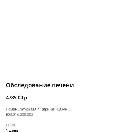
Обследование печени
4785,00
р.
Номенклатура МЗ РФ (приказ №804н):
B03.016.008.002
СРОК
1 день