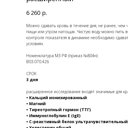
р.
6 260
Можно сдавать кровь в течение дня, не ранее, чем 
пищи или утром натощак. Чистую воду можно пить 
контроле показателя в динамике необходимо сдава
условиях.
Номенклатура МЗ РФ (приказ №804н):
B03.070.426
СРОК
3 дня
расширенное исследование входят значимые для кр
• Кальций ионизированный
• Магний
• Тиреотропный гормон (ТТГ)
• Иммуноглобулин Е (IgE)
• С-реактивный белок ультрачувствительный
• Холестерин общий