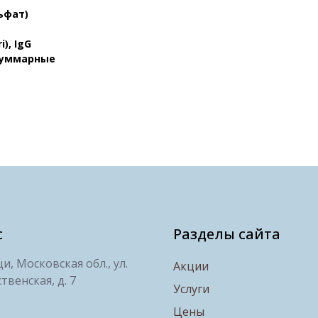
ьфат)
), IgG
 суммарные
с
Разделы сайта
, Московская обл., ул.
Акции
твенская, д. 7
Услуги
Цены