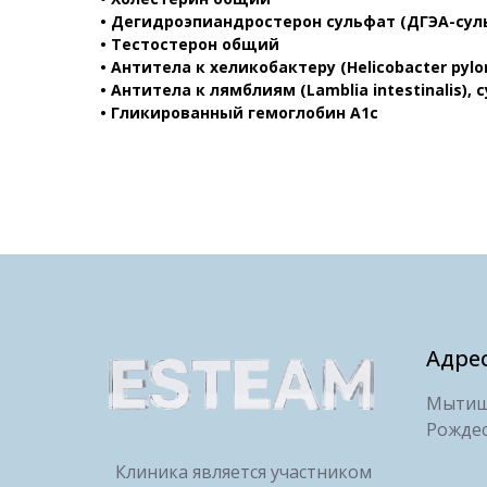
• Дегидроэпиандростерон сульфат (ДГЭА-сул
• Тестостерон общий
• Антитела к хеликобактеру (Helicobacter pylori
• Антитела к лямблиям (Lamblia intestinalis),
• Гликированный гемоглобин А1с
Адре
Мытищи
Рождес
Клиника является участником