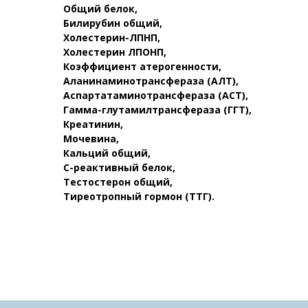
Общий белок,
Билирубин общий,
Холестерин-ЛПНП,
Холестерин ЛПОНП,
Коэффициент атерогенности,
Аланинаминотрансфераза (АЛТ),
Аспартатаминотрансфераза (АСТ),
Гамма-глутамилтрансфераза (ГГТ),
Креатинин,
Мочевина,
Кальций общий,
С-реактивный белок,
Тестостерон общий,
Тиреотропный гормон (ТТГ).