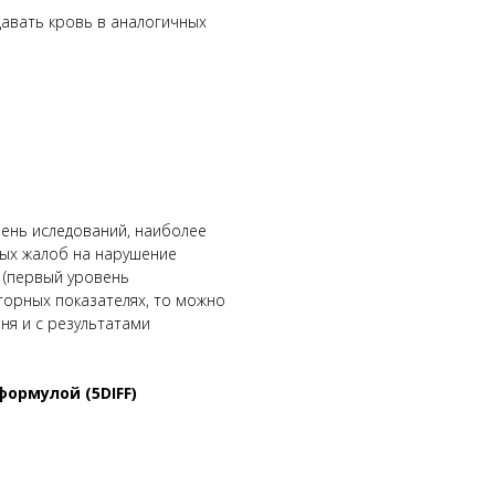
давать кровь в аналогичных
ень иследований, наиболее
ных жалоб на нарушение
 (первый уровень
торных показателях, то можно
ня и с результатами
ормулой (5DIFF)