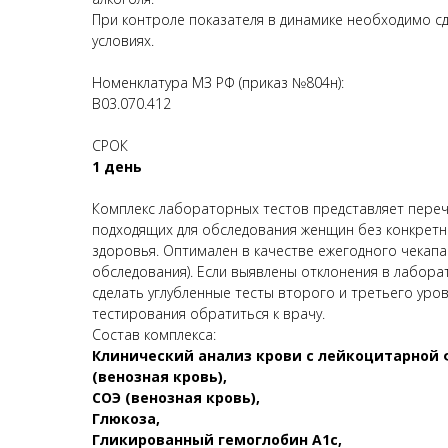
При контроле показателя в динамике необходимо с
условиях.
Номенклатура МЗ РФ (приказ №804н):
B03.070.412
СРОК
1 день
Комплекс лабораторных тестов представляет переч
подходящих для обследования женщин без конкрет
здоровья. Оптимален в качестве ежегодного чекапа
обследования). Если выявлены отклонения в лабора
сделать углубленные тесты второго и третьего уров
тестирования обратиться к врачу.
Состав комплекса:
Клинический анализ крови с лейкоцитарной ф
(венозная кровь),
СОЭ (венозная кровь),
Глюкоза,
Гликированный гемоглобин А1с,