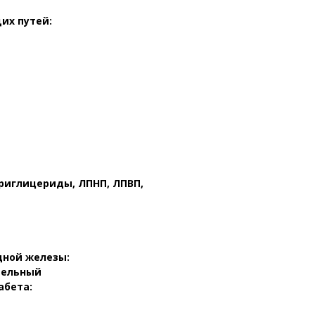
их путей:
триглицериды, ЛПНП, ЛПВП,
дной железы:
тельный
абета: