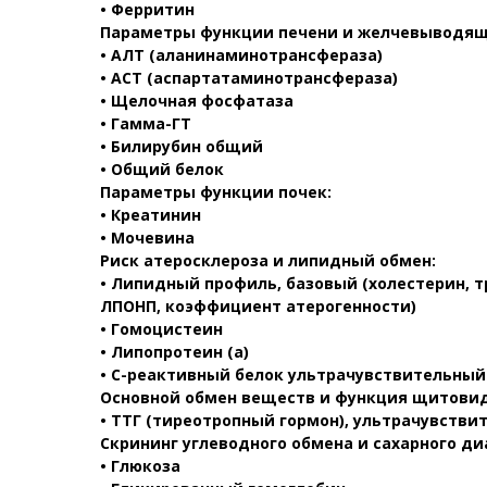
• Ферритин
Параметры функции печени и желчевыводящ
• АЛТ (аланинаминотрансфераза)
• АСТ (аспартатаминотрансфераза)
• Щелочная фосфатаза
• Гамма-ГТ
• Билирубин общий
• Общий белок
Параметры функции почек:
• Креатинин
• Мочевина
Риск атеросклероза и липидный обмен:
• Липидный профиль, базовый (холестерин, 
ЛПОНП, коэффициент атерогенности)
• Гомоцистеин
• Липопротеин (a)
• С-реактивный белок ультрачувствительный
Основной обмен веществ и функция щитови
• ТТГ (тиреотропный гормон), ультрачувстви
Скрининг углеводного обмена и сахарного ди
• Глюкоза