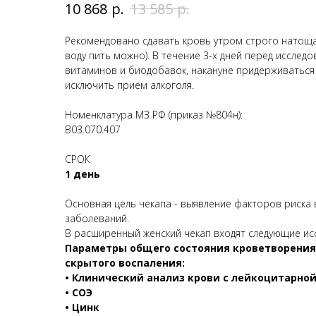
р.
р.
10 868
13 585
Рекомендовано сдавать кровь утром строго натощак
воду пить можно). В течение 3-х дней перед исслед
витаминов и биодобавок, накануне придерживаться
исключить прием алкоголя.
Номенклатура МЗ РФ (приказ №804н):
B03.070.407
СРОК
1 день
Основная цель чекапа - выявление факторов риска
заболеваний.
В расширенный женский чекап входят следующие ис
Параметры общего состояния кроветворения
скрытого воспаления:
• Клинический анализ крови с лейкоцитарно
• СОЭ
• Цинк