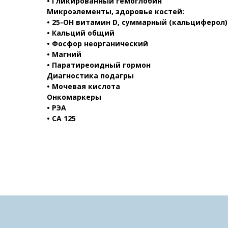
• Гликированный гемоглобин
Микроэлементы, здоровье костей:
• 25-ОН витамин D, суммарный (кальциферол)
• Кальций общий
• Фосфор неорганический
• Магний
• Паратиреоидный гормон
Диагностика подагры
• Мочевая кислота
Онкомаркеры
• РЭА
• СА 125