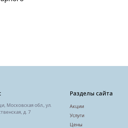
с
Разделы сайта
, Московская обл., ул.
Акции
твенская, д. 7
Услуги
Цены