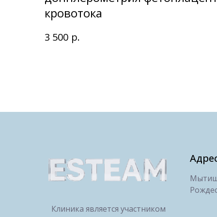
кровотока
р.
3 500
Адре
Мытищи
Рождес
Клиника является участником