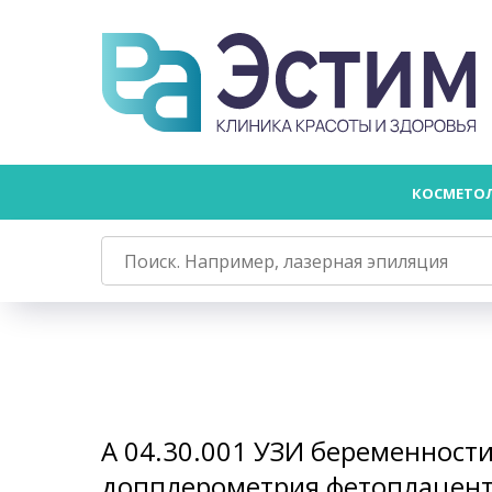
КОСМЕТО
А 04.30.001 УЗИ беременности 
допплерометрия фетоплацен