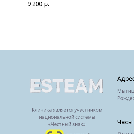
р.
9 200
Адре
Мытищи
Рождес
Клиника является участником
национальной системы
Часы
«Честный знак»